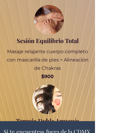
Sesión Equilibrio Total
Masaje relajante cuerpo completo
con mascarilla de pies + Alineación
de Chakras
$900
Terapia Doble Armonía
Si te encuentras fuera de la CDMX,
Yoga facial + Reiki con Cristales y