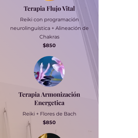
Terapia Flujo Vital
Reiki con programación
neurolinguística + Alineación de
Chakras
$850
Terapia Armonización
Energetica
Reiki + Flores de Bach
$850