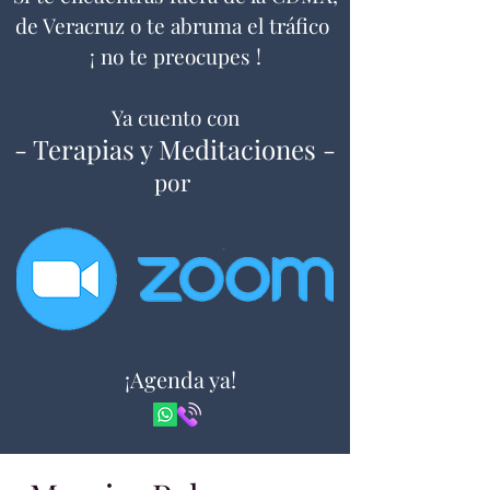
de Veracruz o te abruma el tráfico
Cuarzos
¡ no te preocupes !
$850
Ya cuento con
- Terapias y Meditaciones -
por
¡Agenda ya!